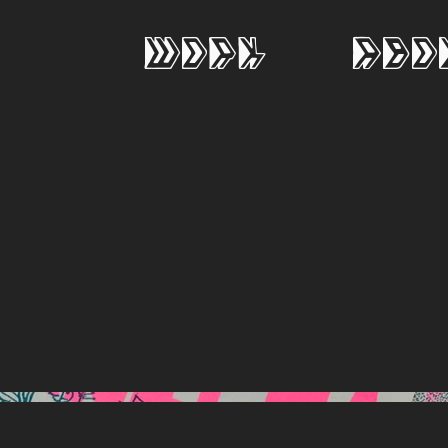
Work
Abo